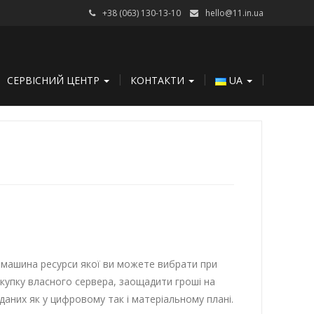
+38 (063) 130-13-10
hello@11.in.ua
СЕРВІСНИЙ ЦЕНТР
КОНТАКТИ
UA
на машина ресурси якої ви можете вибрати при
окупку власного сервера, заощадити гроші на
 даних як у цифровому так і матеріальному плані.