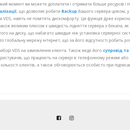
який момент ви можете доплатити і отримати більше ресурсів і п
алізації
, що дозволяє робити
Backup
Вашого сервера цілком, у 
 VDS, навіть не помітять дискомфорту. Ця функція дуже корисна
Також великим плюсом є швидкість підняття сервера з бекапа, як 
того на диску, що набагато швидше ніж установка серверної сист
рез глобальну мережу інтернет, що за його відсутності робить 
 виборі VDS на замовлення клієнта. Також веде його
супровід т
 користувачів, що працюють на сервері в телефонному режимі аб
кількості клієнтів, а також обговорюється особисто при підписа