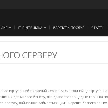
ТИНГ
IT ПІДТРИМКА
ВАРТІСТЬ ПОСЛУГ
СТАТТІ
НОГО СЕРВЕРУ
 означає Віртуальний Виділений Сервер. VDS зазвичай це віртуаль
 рішення для малого бізнесу, яке дозволяє заощадити гроші на п
єте послугу, найчастіше займається цим, і нарешті безпека ваших