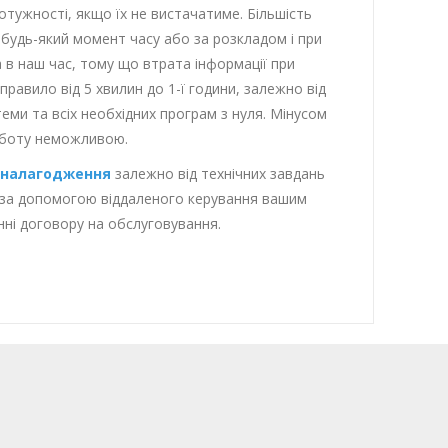
отужності, якщо їх не вистачатиме. Більшість
будь-який момент часу або за розкладом і при
 в наш час, тому що втрата інформації при
правило від 5 хвилин до 1-ї години, залежно від
еми та всіх необхідних програм з нуля. Мінусом
роботу неможливою.
а налагодження
залежно від технічних завдань
о за допомогою віддаленого керування вашим
нні договору на обслуговування.