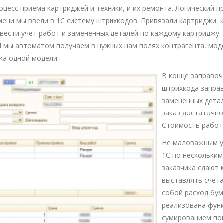
цесс приема картриджей и техники, и их ремонта. Логический п
мени мы ввели в 1С систему штрихкодов. Привязали картриджи
ести учет работ и замененных деталей по каждому картриджу. 
И мы автоматом получаем в нужных нам полях контрагента, моде
жа одной модели.
В конце заправоч
штрихкода заправ
замененных детал
заказ достаточно
Стоимость работ 
Не маловажным у
1С по нескольким
заказчика сдают 
выставлять счета
собой расход бум
реализована функ
сумированием по